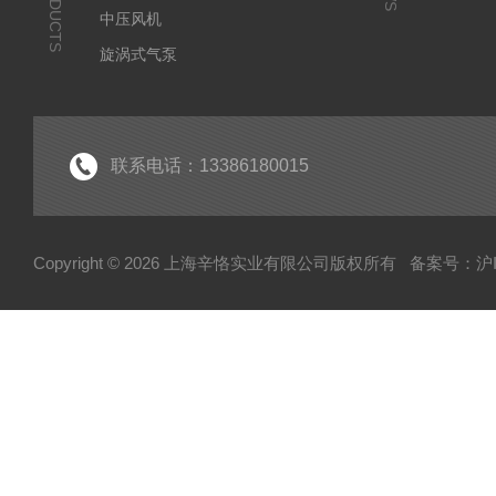
PRODUCTS
中压风机
旋涡式气泵
高压(鼓)风机
吸尘器
防爆鼓风机
联系电话：13386180015
直流式鼓风机
工业除尘器
Copyright © 2026 上海辛恪实业有限公司版权所有
备案号：沪IC
漩涡气泵
防爆中压风机
中压鼓风机
漩涡高压气泵
变频防爆风机
高压漩涡鼓风机
工业车间吸尘器