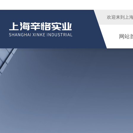
欢迎来到
上
网站