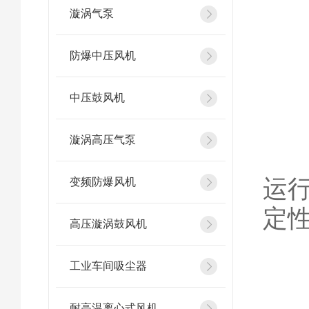
漩涡气泵
防爆中压风机
中压鼓风机
1
漩涡高压气泵
电
运
变频防爆风机
定
高压漩涡鼓风机
2
工业车间吸尘器
叶
耐高温离心式风机