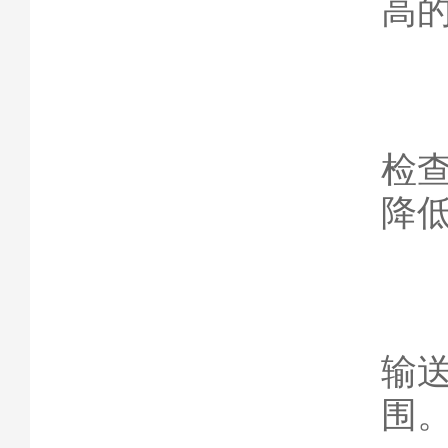
高
3
由
检
降
4
可
输
围