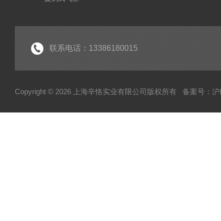
高压(鼓)风机
吸尘器
防爆鼓风机
联系电话：13386180015
直流式鼓风机
工业除尘器
Copyright © 2026 上海辛恪实业有限公司版权所有
备案号：沪IC
漩涡气泵
防爆中压风机
中压鼓风机
漩涡高压气泵
变频防爆风机
高压漩涡鼓风机
工业车间吸尘器
耐高温离心式风机
定制高压风机