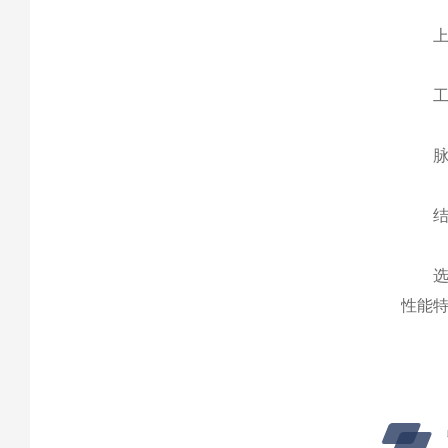
上海
工业
脉冲
结
选择
性能