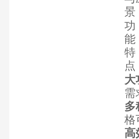
景
功
能
特
点
大
需
多
格
高