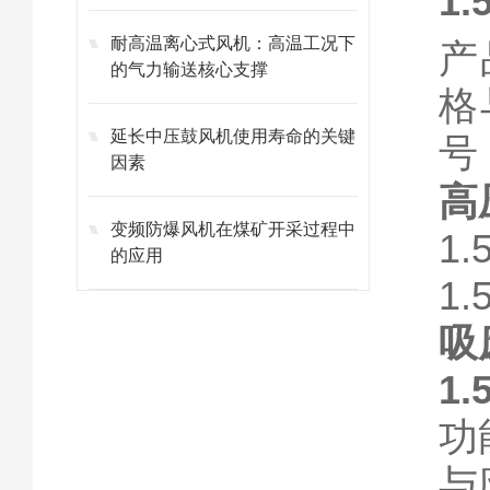
1
耐高温离心式风机：高温工况下
产
的气力输送核心支撑
格
延长中压鼓风机使用寿命的关键
号
因素
高
变频防爆风机在煤矿开采过程中
1
的应用
1
吸
1
功
与