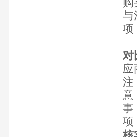
购
与
项
对
应
注
意
事
项
核