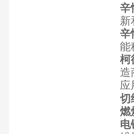
辛
新
辛
能
柯
造
应
切
燃
电