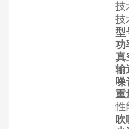
技
技
型
功
真
输
噪
重
性
吹