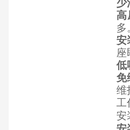
少
高
多
安
座
低
免
维
工
安
安