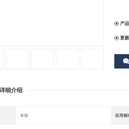
产
更
详细介绍
辛恪
应用领