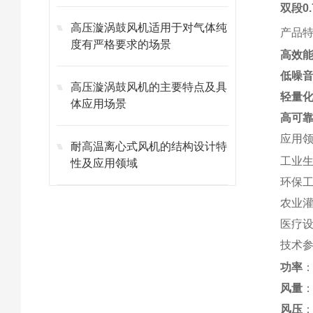
双段0
高压漩涡鼓风机适用于对气体纯
产品
度有严格要求的场景
高效
低噪
高压漩涡鼓风机的主要特点及具
轻量
体应用场景
高可
应用
耐高温离心式风机的结构设计特
工业
性及应用领域
环保
农业
医疗
技术
功率
：
风量
风压