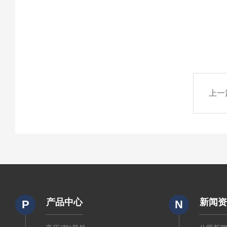
上一
产品中心
新闻
P
N