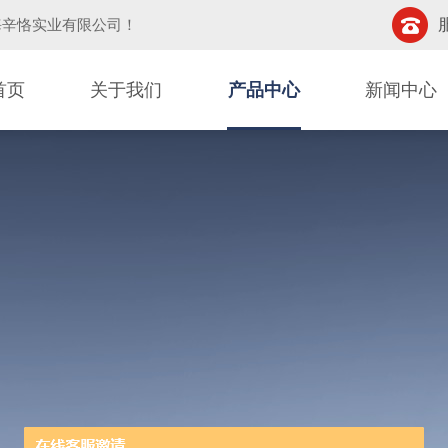
海辛恪实业有限公司
！
首页
关于我们
产品中心
新闻中心