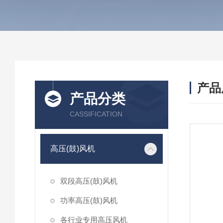
产品
产品分类
CASSIFICATION
高压(鼓)风机
双段高压(鼓)风机
功率高压(鼓)风机
各行业专用高压风机