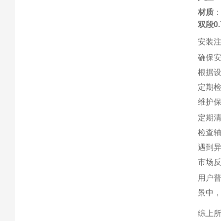
材质
双段0
安装
确保
根据
定期
维护
定期
检查
遇到
市场
用户普
景中
综上所