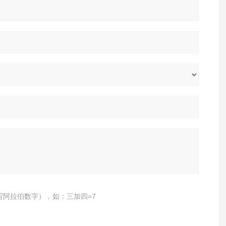
写阿拉伯数字），如：三加四=7