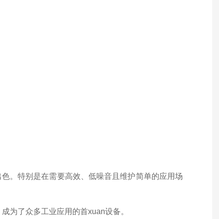
现出色。特别是在需要高效、低噪音且维护简单的应用场
，成为了众多工业应用的首xuan设备。