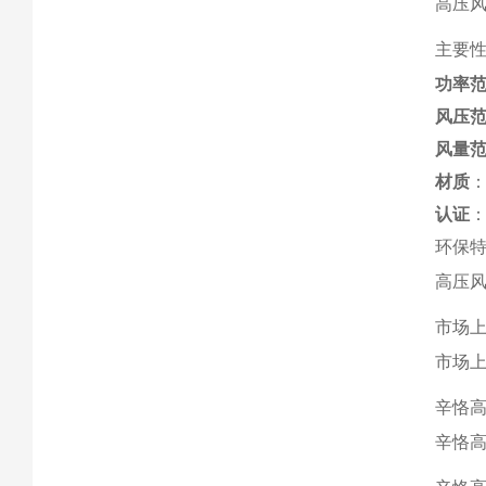
高压
主要
功率
风压
风量
材质
认证
：
环保
高压
市场
市场
辛恪
辛恪高