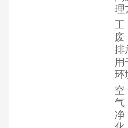
理
排
用
环
空
气
净
化