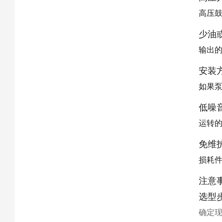
高压鼓
少油
输出
安装
如果
低噪
运转
免维
损耗
注意
选型
确定