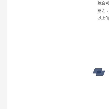
综合
总之，
以上