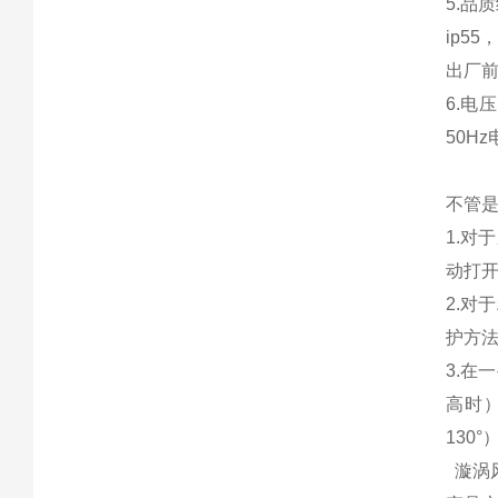
5.品
ip5
出厂
6.电
50H
不管
1.
动打
2.
护方
3.
高时
130
漩涡