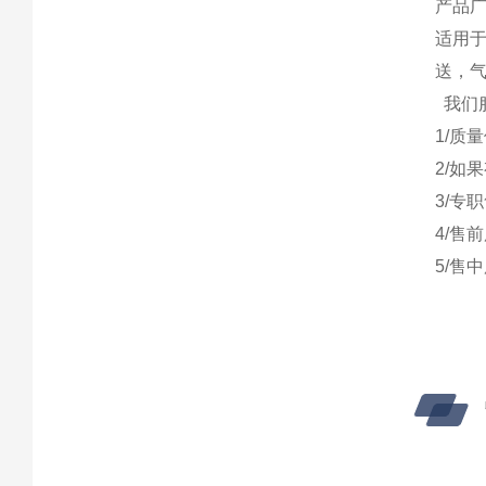
产品
适用
送，
我们
1/质
2/如
3/专
4/售
5/售