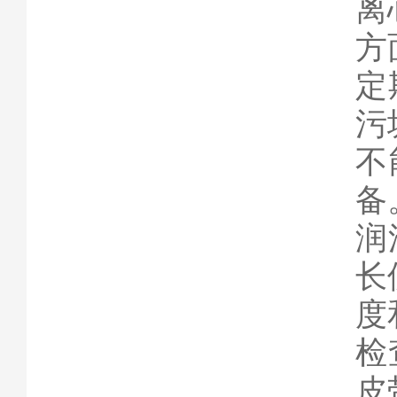
离
方
‌
污
不
备
‌
长
度
‌
皮