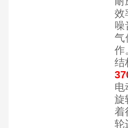
‌
‌
‌
气
作
‌
3
电
旋
着
轮