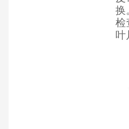
换
‌
叶