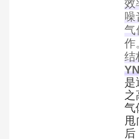
效
噪
气
作
结
Y
是
之
气
甩
后