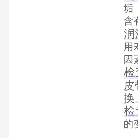
垢
含
润
用
因
检
皮
换‌
检
的